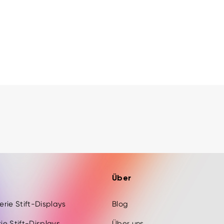
Über
Serie Stift-Displays
Blog
rie Stift-Displays
Über uns