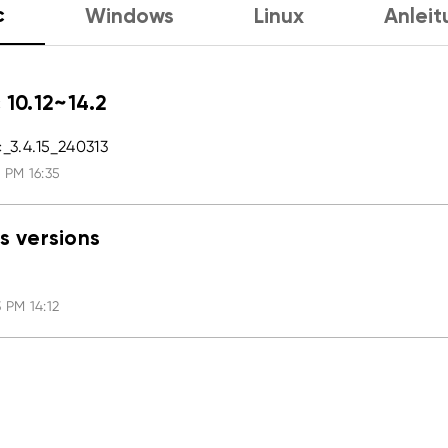
c
Windows
Linux
Anleit
 10.12~14.2
3.4.15_240313
 PM 16:35
s versions
 PM 14:12