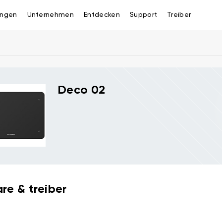
ngen
Unternehmen
Entdecken
Support
Treiber
Deco 02
re & treiber