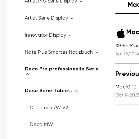
Artist Pro Serie Display
Ma
Artist Serie Display
Mac
Innovator Display
XPPenMac_
Note Plus Smartes Notizbuch
Apr 15,2024
Deco Pro professionelle Serie
Previou
Mac10.10
Deco Serie Tablett
Oct 14,2023
Deco mini7W V2
Deco MW