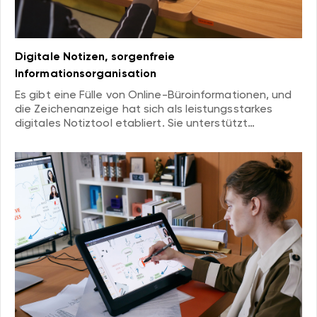
Digitale Notizen, sorgenfreie
Informationsorganisation
Es gibt eine Fülle von Online-Büroinformationen, und
die Zeichenanzeige hat sich als leistungsstarkes
digitales Notiztool etabliert. Sie unterstützt
handschriftliche Eingabe, ermöglicht flexibles Setzen
und erleichtert die einfache Organisation von
Besprechungsprotokollen und Projektplänen. Mit
Cloud-Synchronisierung können Benutzer jederzeit
und überall auf ihre Notizen zugreifen und so die
Arbeitseffizienz verbessern.