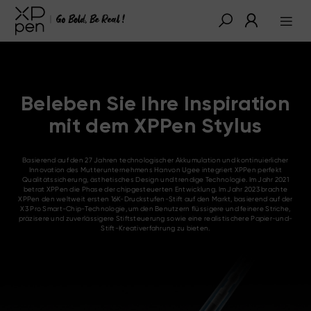
Beleben Sie Ihre Inspiration
mit dem XPPen Stylus
Basierend auf den 27 Jahren technologischer Akkumulation und kontinuierlicher
Innovation des Mutterunternehmens Hanvon Ugee integriert XPPen perfekt
Qualitätssicherung, ästhetisches Design und trendige Technologie. Im Jahr 2021
betrat XPPen die Phase der chipgesteuerten Entwicklung. Im Jahr 2023 brachte
XPPen den weltweit ersten 16K-Druckstufen-Stift auf den Markt, basierend auf der
X3 Pro Smart-Chip-Technologie, um den Benutzern flüssigere und feinere Striche,
präzisere und zuverlässigere Stiftsteuerung sowie eine realistischere Papier-und-
Stift-Kreativerfahrung zu bieten.