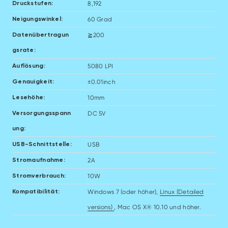
8,192
Druckstufen:
60 Grad
Neigungswinkel:
≧200
Datenübertragun
gsrate:
5080 LPI
Auflösung:
±0.01inch
Genauigkeit:
10mm
Lesehöhe:
DC 5V
Versorgungsspann
ung:
USB
USB-Schnittstelle:
2A
Stromaufnahme:
10W
Stromverbrauch:
Windows 7 (oder höher),
Linux (Detailed
Kompatibilität:
versions)
, Mac OS X® 10.10 und höher.