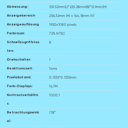
351.52mm(L)*225.38mm(B)*12.9mm(H)
Abmessung:
256,32mm (H) x 144,18mm (V)
Anzeigebereich
1920x1080 pixels
Anzeigeauflösung
72% NTSC
Farbraum:
8
Schnellzugriffstas
ten:
1
Drehschalter:
14ms
Reaktionszeit:
0.1335*0.1335mm
Pixelabstand:
16.7M
Farb-Displays:
1000:1
Kontrastverhältni
s:
178°
Betrachtungswink
el: