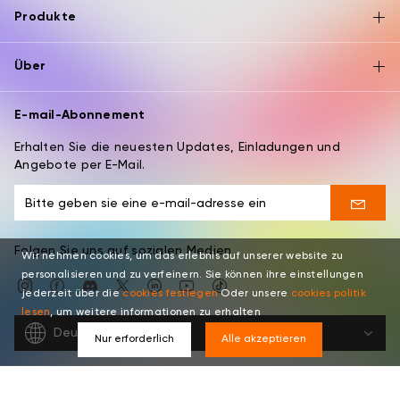
Produkte
Über
E-mail-Abonnement
Erhalten Sie die neuesten Updates, Einladungen und
Angebote per E-Mail.
Folgen Sie uns auf sozialen Medien
Wir nehmen cookies, um das erlebnis auf unserer website zu
personalisieren und zu verfeinern. Sie können ihre einstellungen
jederzeit über die
cookies festlegen
Oder unsere
cookies politik
lesen
, um weitere informationen zu erhalten
Deutsch
Nur erforderlich
Alle akzeptieren
Copyright © 2026 XPPEN TECHNOLOGY CO. Alle Rechte