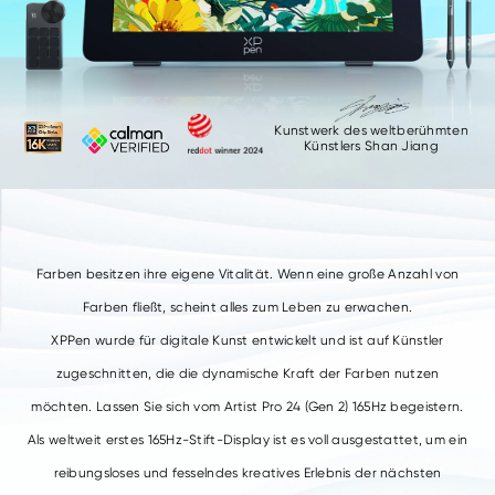
Kunstwerk des weltberühmten
Künstlers Shan Jiang
Farben besitzen ihre eigene Vitalität.
Wenn eine große Anzahl von
Farben fließt, scheint alles zum Leben zu erwachen.
XPPen wurde für digitale Kunst entwickelt und ist auf Künstler
zugeschnitten,
die die dynamische Kraft der Farben nutzen
möchten.
Lassen Sie sich vom Artist Pro 24 (Gen 2) 165Hz begeistern.
Als weltweit erstes 165Hz-Stift-Display ist es voll ausgestattet,
um ein
reibungsloses und fesselndes kreatives Erlebnis der nächsten