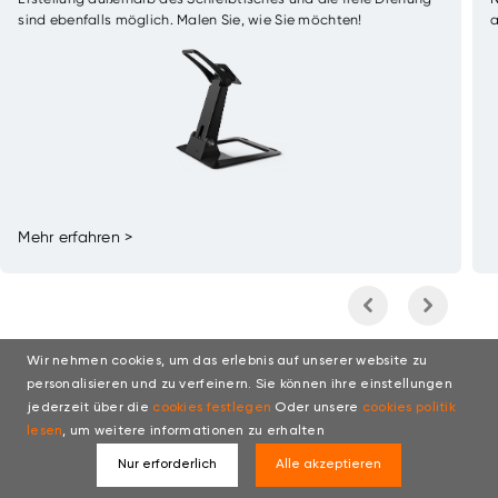
sind ebenfalls möglich. Malen Sie, wie Sie möchten!
a
Mehr erfahren >
Wir nehmen cookies, um das erlebnis auf unserer website zu
personalisieren und zu verfeinern. Sie können ihre einstellungen
jederzeit über die
cookies festlegen
Oder unsere
cookies politik
lesen
, um weitere informationen zu erhalten
Nur erforderlich
Alle akzeptieren