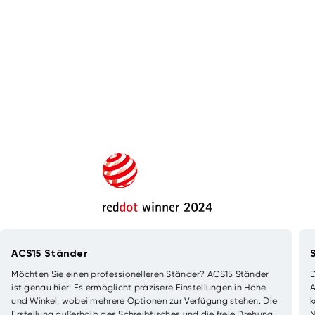
ACS15 Ständer
Möchten Sie einen professionelleren Ständer? ACS15 Ständer
ist genau hier! Es ermöglicht präzisere Einstellungen in Höhe
A
und Winkel, wobei mehrere Optionen zur Verfügung stehen. Die
k
Erstellung außerhalb des Schreibtisches und die freie Drehung
N