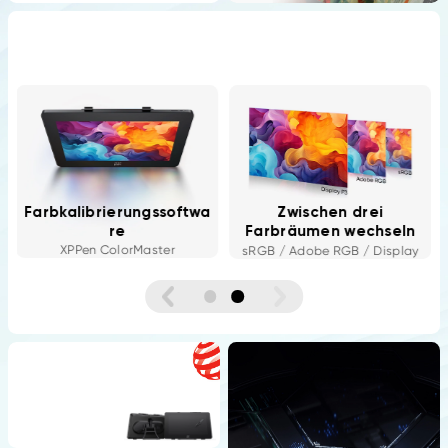
Farbkalibrierungssoftwa
Zwischen drei
re
Farbräumen wechseln
XPPen ColorMaster
sRGB / Adobe RGB / Display
P3