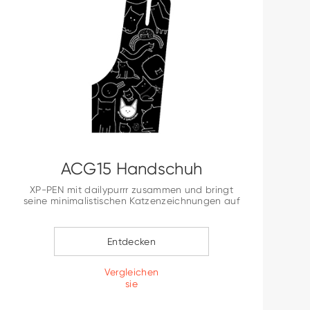
ACG15 Handschuh
XP-PEN mit dailypurrr zusammen und bringt
seine minimalistischen Katzenzeichnungen auf
unsere Handschuhe.
Entdecken
Vergleichen
sie