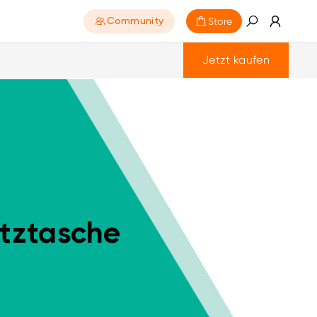
Store
Community
Jetzt kaufen
tztasche