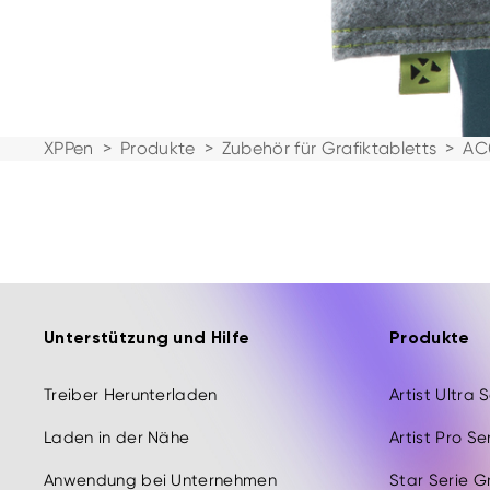
XPPen
>
Produkte
>
Zubehör für Grafiktabletts
>
AC
Unterstützung und Hilfe
Produkte
Treiber Herunterladen
Artist Ultra 
Laden in der Nähe
Artist Pro Se
Anwendung bei Unternehmen
Star Serie G