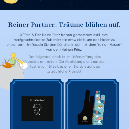
Reiner Partner. Träume blühen auf.
XPPen & Der kleine Prinz haben gemeinsam exklusive,
maßgeschneiderte Zubehörteile entwickelt, um das Malen zu
erleichtern.
Entfesseln Sie den Künstler in sich mit dem "reinen Herzen"
von dem kleinen Prinz.
Der folgende Inhalt ist im Lieferumfang des
Produkts enthalten. Die Abbildung dient nur zur
Illustration. Bitte beziehen Sie sich auf das
tatsächliche Produkt.