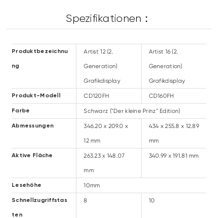
Spezifikationen：
Artist 12 (2.
Artist 16 (2.
Produktbezeichnu
Generation)
Generation)
ng
Grafikdisplay
Grafikdisplay
CD120FH
CD160FH
Produkt-Modell
Schwarz ("Der kleine Prinz" Edition)
Farbe
346.20 x 209.0 x
434 x 255.8 x 12.89
Abmessungen
12 mm
mm
263.23 x 148.07
340.99 x 191.81 mm
Aktive Fläche
mm
10mm
Lesehöhe
8
10
Schnellzugriffstas
ten