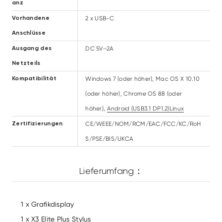
anz
2 x USB-C
Vorhandene
Anschlüsse
DC 5V⎓2A
Ausgang des
Netzteils
Windows 7 (oder höher), Mac OS X 10.10
Kompatibilität
(oder höher), Chrome OS 88 (oder
höher),
Android (USB3.1 DP1.2)
Linux
CE/WEEE/NOM/RCM/EAC/FCC/KC/RoH
Zertifizierungen
S/PSE/BIS/UKCA
Lieferumfang：
1 x Grafikdisplay
1 x X3 Elite Plus Stylus