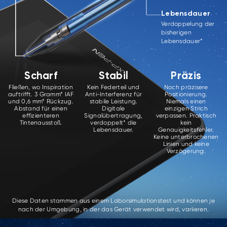
Lebensdauer
Verdoppelung der
bisherigen
Lebensdauer*
Scharf
Stabil
Präzis
Fließen, wo Inspiration
Kein Federteil und
Noch präzisere
auftrifft. 3 Gramm* IAF
Anti-Interferenz für
Positionierung.
und 0,6 mm* Rückzug.
stabile Leistung.
Niemals einen
Abstand für einen
Digitale
einzigen Strich
effizienteren
Signalübertragung,
verpassen. Praktisch
Tintenausstoß.
verdoppelt* die
kein
Lebensdauer.
Genauigkeitsfehler.
Keine unterbrochenen
Linien und keine
Verzögerung.
Diese Daten stammen aus einem Laborsimulationstest und können je
nach der Umgebung, in der das Gerät verwendet wird, variieren.