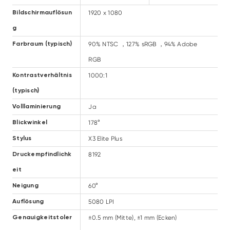
1920 x 1080
Bildschirmauflösun
g
90% NTSC ，127% sRGB ，94% Adobe
Farbraum (typisch)
RGB
1000:1
Kontrastverhältnis
(typisch)
Ja
Volllaminierung
178°
Blickwinkel
X3 Elite Plus
Stylus
8192
Druckempfindlichk
eit
60°
Neigung
5080 LPI
Auflösung
±0.5 mm (Mitte), ±1 mm (Ecken)
Genauigkeitstoler