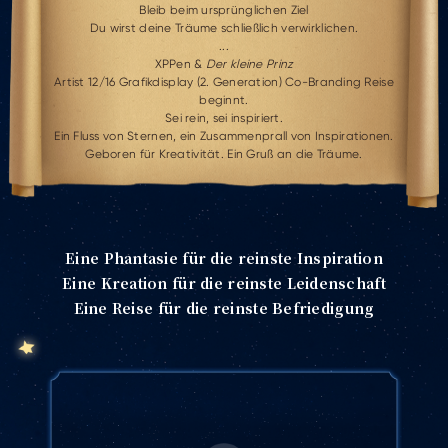
Bleib beim ursprünglichen Ziel
Du wirst deine Träume schließlich verwirklichen.
...
XPPen &
Der kleine Prinz
Artist 12/16 Grafikdisplay (2. Generation) Co-Branding Reise
beginnt.
Sei rein, sei inspiriert.
Ein Fluss von Sternen, ein Zusammenprall von Inspirationen.
Geboren für Kreativität. Ein Gruß an die Träume.
Eine Phantasie für die reinste Inspiration
Eine Kreation für die reinste Leidenschaft
Eine Reise für die reinste Befriedigung