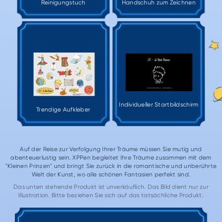
Reinigungstuch
Handschuh zum Zeichnen
Individueller Startbildschirm
Trendige Aufkleber
Auf der Reise zur Verfolgung Ihrer Träume müssen Sie mutig und
abenteuerlustig sein. XPPen begleitet Ihre Träume zusammen mit dem
"Kleinen Prinzen" und bringt Sie zurück in die romantische und unberührte
Welt der Kunst, wo alle schönen Fantasien perfekt sind.
Das unten stehende Produkt ist unverkäuflich. Das Bild dient nur zur
Illustration. Bitte beziehen Sie sich auf das tatsächliche Produkt.