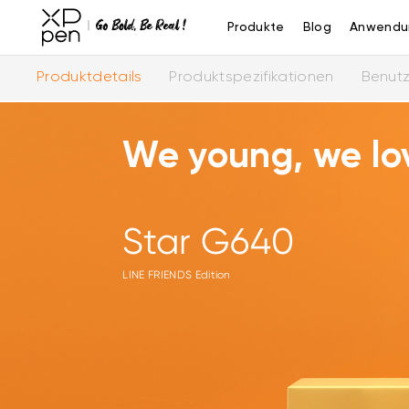
Produkte
Blog
Anwendu
Produktdetails
Produktspezifikationen
Benut
We young, we lo
Star G640
LINE FRIENDS Edition