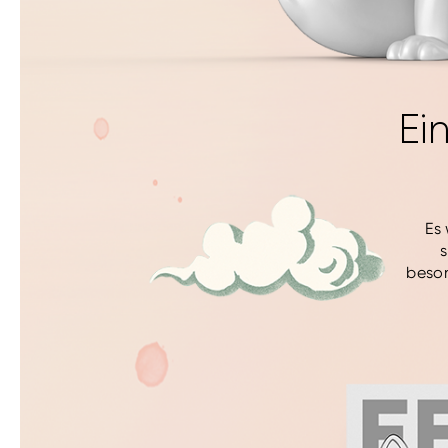
Ei
Es
s
beson