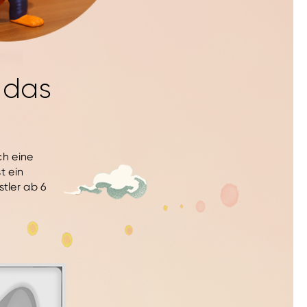
 das
ch eine
t ein
tler ab 6