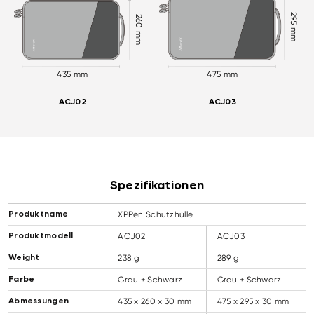
295 mm
260 mm
435 mm
475 mm
ACJ02
ACJ03
Spezifikationen
XPPen Schutzhülle
Produktname
ACJ02
ACJ03
Produktmodell
238 g
289 g
Weight
Grau + Schwarz
Grau + Schwarz
Farbe
435 x 260 x 30 mm
475 x 295 x 30 mm
Abmessungen