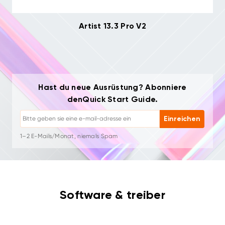
Artist 13.3 Pro V2
Abmelden: Jederzeit mit einem Klick
Hast du neue Ausrüstung? Abonniere
Zeichen-Tutorials
denQuick Start Guide.
Tipps & Fehlerbehebung
Neue Produkte & Angebote
Einreichen
Künstlergeschichten & Inspiration
1–2 E-Mails/Monat, niemals Spam
Deine E-Mail wird nur für angeforderte Inhalte verwendet
Abmelden: Jederzeit mit einem Klick
Zeichen-Tutorials
Software & treiber