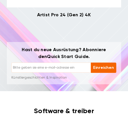
Artist Pro 24 (Gen 2) 4K
Hast du neue Ausrüstung? Abonniere
Abmelden: Jederzeit mit einem Klick
denQuick Start Guide.
Zeichen-Tutorials
Tipps & Fehlerbehebung
Einreichen
Neue Produkte & Angebote
Künstlergeschichten & Inspiration
1–2 E-Mails/Monat, niemals Spam
Deine E-Mail wird nur für angeforderte Inhalte verwendet
Abmelden: Jederzeit mit einem Klick
Zeichen-Tutorials
Software & treiber