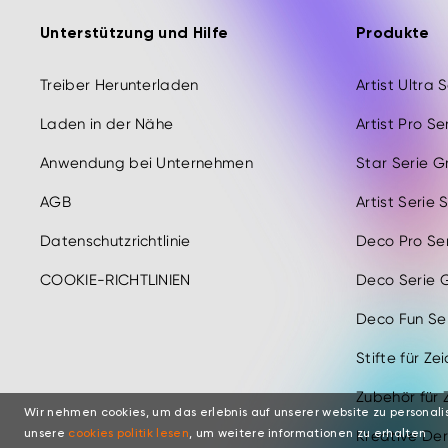
Unterstützung und Hilfe
Produkte
Treiber Herunterladen
Artist Ultra 
Laden in der Nähe
Artist Pro Se
Anwendung bei Unternehmen
Star Serie G
AGB
Artist Serie 
Datenschutzrichtlinie
Deco Pro Ser
COOKIE-RICHTLINIEN
Deco Serie G
Deco Fun Ser
Stifte für Ze
Zubehör für 
Wir nehmen cookies, um das erlebnis auf unserer website zu personalis
Kreative Der
unsere
cookies politik lesen
, um weitere informationen zu erhalten