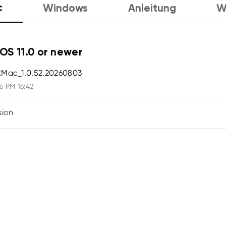
c
Windows
Anleitung
W
S 11.0 or newer
tMac_1.0.52.20260803
6 PM 16:42
sion