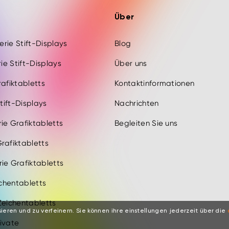
Über
Serie Stift-Displays
Blog
rie Stift-Displays
Über uns
rafiktabletts
Kontaktinformationen
Stift-Displays
Nachrichten
ie Grafiktabletts
Begleiten Sie uns
rafiktabletts
ie Grafiktabletts
ichentabletts
Zeichentabletts
ieren und zu verfeinern. Sie können ihre einstellungen jederzeit über die
ivate