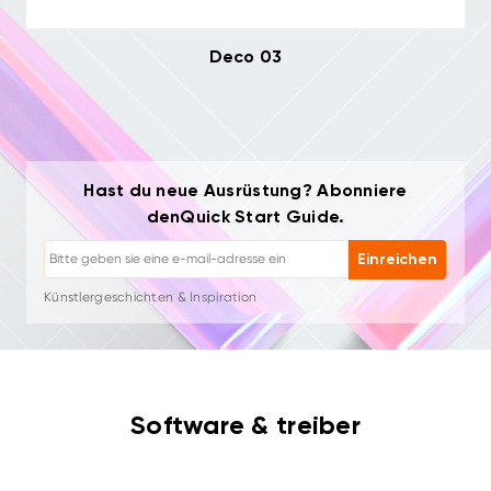
Deco 03
Hast du neue Ausrüstung? Abonniere
Abmelden: Jederzeit mit einem Klick
denQuick Start Guide.
Zeichen-Tutorials
Tipps & Fehlerbehebung
Einreichen
Neue Produkte & Angebote
Künstlergeschichten & Inspiration
1–2 E-Mails/Monat, niemals Spam
Deine E-Mail wird nur für angeforderte Inhalte verwendet
Abmelden: Jederzeit mit einem Klick
Zeichen-Tutorials
Software & treiber