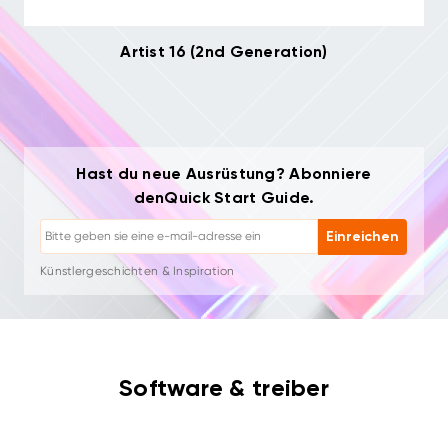
Artist 16 (2nd Generation)
Hast du neue Ausrüstung? Abonniere
Abmelden: Jederzeit mit einem Klick
denQuick Start Guide.
Zeichen-Tutorials
Tipps & Fehlerbehebung
Einreichen
Neue Produkte & Angebote
Künstlergeschichten & Inspiration
1–2 E-Mails/Monat, niemals Spam
Deine E-Mail wird nur für angeforderte Inhalte verwendet
Abmelden: Jederzeit mit einem Klick
Zeichen-Tutorials
Software & treiber