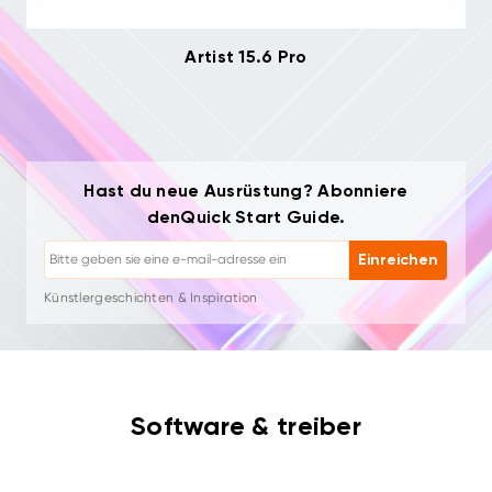
Artist 15.6 Pro
Hast du neue Ausrüstung? Abonniere
Abmelden: Jederzeit mit einem Klick
denQuick Start Guide.
Zeichen-Tutorials
Tipps & Fehlerbehebung
Einreichen
Neue Produkte & Angebote
Künstlergeschichten & Inspiration
1–2 E-Mails/Monat, niemals Spam
Deine E-Mail wird nur für angeforderte Inhalte verwendet
Abmelden: Jederzeit mit einem Klick
Zeichen-Tutorials
Software & treiber