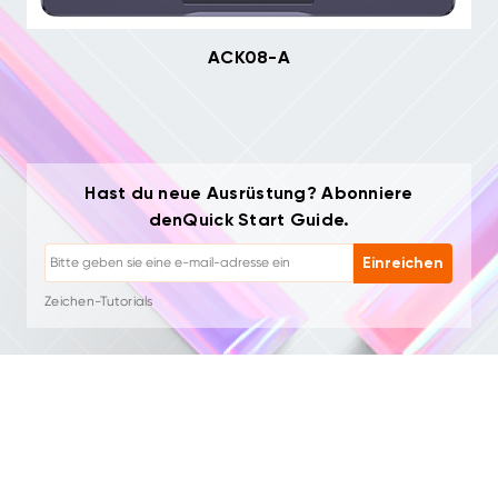
ACK08-A
Hast du neue Ausrüstung? Abonniere
denQuick Start Guide.
Abmelden: Jederzeit mit einem Klick
Einreichen
Zeichen-Tutorials
Tipps & Fehlerbehebung
Neue Produkte & Angebote
Künstlergeschichten & Inspiration
1–2 E-Mails/Monat, niemals Spam
Deine E-Mail wird nur für angeforderte Inhalte verwendet
Abmelden: Jederzeit mit einem Klick
Zeichen-Tutorials