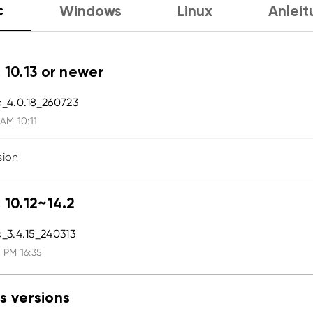
c
Windows
Linux
Anleit
 10.13 or newer
_4.0.18_260723
 AM 10:11
sion
 10.12~14.2
3.4.15_240313
 PM 16:35
s versions