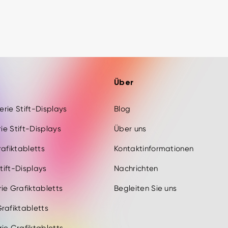
Über
Serie Stift-Displays
Blog
rie Stift-Displays
Über uns
rafiktabletts
Kontaktinformationen
Stift-Displays
Nachrichten
ie Grafiktabletts
Begleiten Sie uns
rafiktabletts