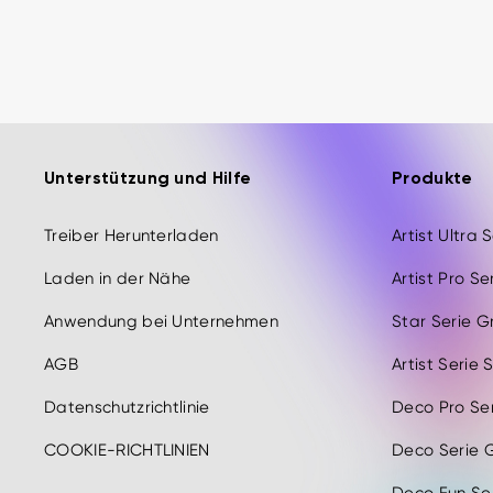
Unterstützung und Hilfe
Produkte
Treiber Herunterladen
Artist Ultra 
Laden in der Nähe
Artist Pro Se
Anwendung bei Unternehmen
Star Serie G
AGB
Artist Serie 
Datenschutzrichtlinie
Deco Pro Ser
COOKIE-RICHTLINIEN
Deco Serie G