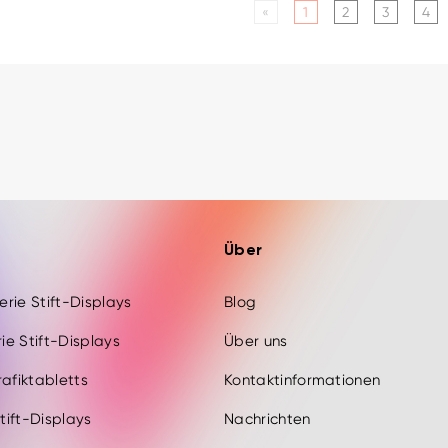
«
1
2
3
4
Über
Serie Stift-Displays
Blog
rie Stift-Displays
Über uns
rafiktabletts
Kontaktinformationen
Stift-Displays
Nachrichten