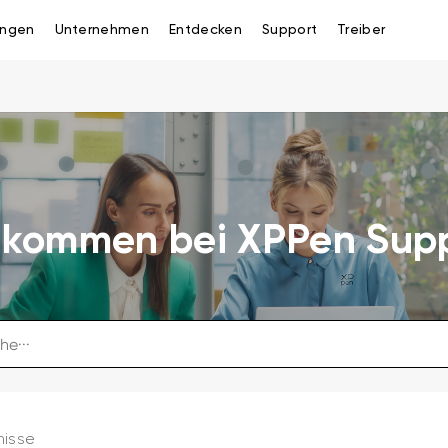
ngen
Unternehmen
Entdecken
Support
Treiber
lkommen bei XPPen Sup
nisse