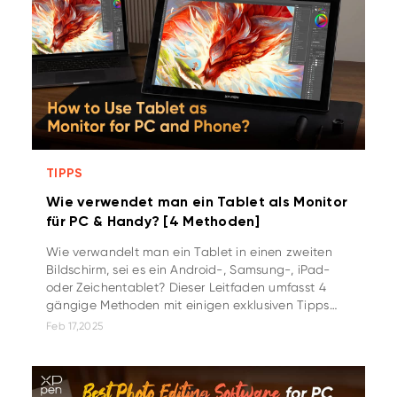
TIPPS
Wie verwendet man ein Tablet als Monitor
für PC & Handy? [4 Methoden]
Wie verwandelt man ein Tablet in einen zweiten
Bildschirm, sei es ein Android-, Samsung-, iPad-
oder Zeichentablet? Dieser Leitfaden umfasst 4
gängige Methoden mit einigen exklusiven Tipps
von Experten. Lesen Sie weiter, um mehr zu
Feb 17,2025
erfahren!