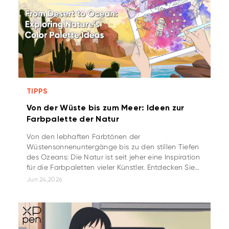
TIPPS
Von der Wüste bis zum Meer: Ideen zur
Farbpalette der Natur
Von den lebhaften Farbtönen der
Wüstensonnenuntergänge bis zu den stillen Tiefen
des Ozeans: Die Natur ist seit jeher eine Inspiration
für die Farbpaletten vieler Künstler. Entdecken Sie
in unserem Ratgeber, wie Sie eine naturinspirierte
Jun 24,2026
Palette erhalten!