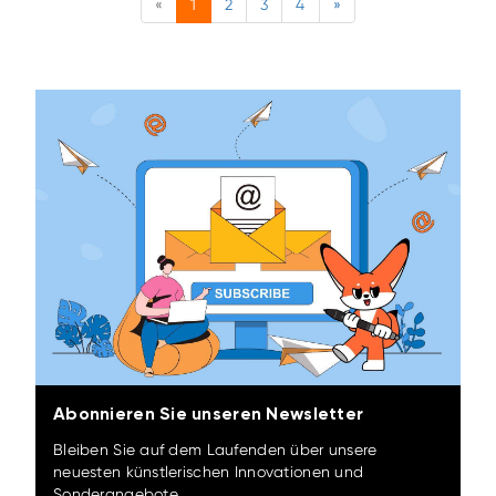
«
1
2
3
4
»
Abonnieren Sie unseren Newsletter
Bleiben Sie auf dem Laufenden über unsere
neuesten künstlerischen Innovationen und
Sonderangebote