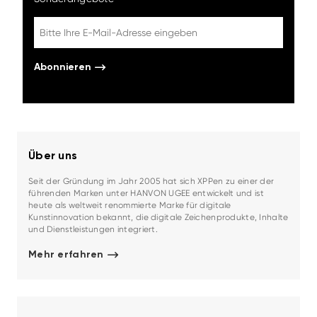
Abonnieren
Über uns
Seit der Gründung im Jahr 2005 hat sich XPPen zu einer der
führenden Marken unter HANVON UGEE entwickelt und ist
heute als weltweit renommierte Marke für digitale
Kunstinnovation bekannt, die digitale Zeichenprodukte, Inhalte
und Dienstleistungen integriert.
Mehr erfahren