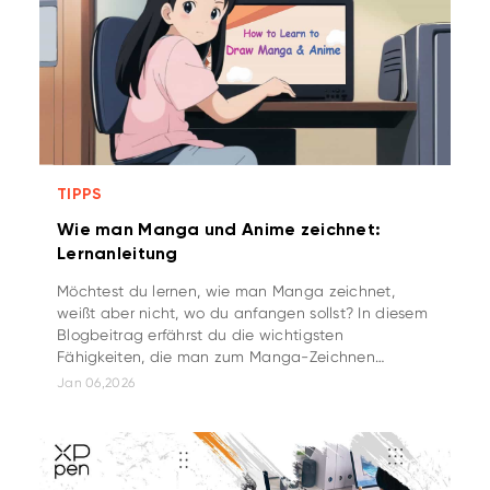
TIPPS
Wie man Manga und Anime zeichnet:
Lernanleitung
Möchtest du lernen, wie man Manga zeichnet,
weißt aber nicht, wo du anfangen sollst? In diesem
Blogbeitrag erfährst du die wichtigsten
Fähigkeiten, die man zum Manga-Zeichnen
braucht, sowie einige Methoden, wie du das
Jan 06,2026
Manga-Zeichnen lernen kannst.