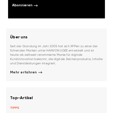
Abonnieren
Über uns
Seit der Gründung im Jahr 2005 hat sich XPPen zu einer der
führenden Marken unter HANVON UGEE entwickelt und ist
heute als weltweit renommierte Marke für digitale
Kunstinnovation bekannt, die digitale Zeichenprodukte, Inhalte
und Dienstleistungen integriert.
Mehr erfahren
Top-Artikel
TIPPS