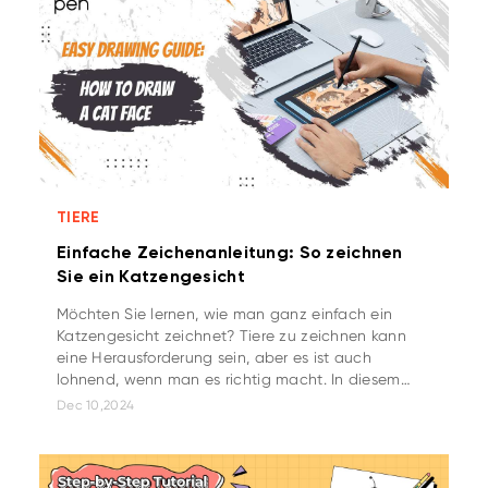
TIERE
Einfache Zeichenanleitung: So zeichnen
Sie ein Katzengesicht
Möchten Sie lernen, wie man ganz einfach ein
Katzengesicht zeichnet? Tiere zu zeichnen kann
eine Herausforderung sein, aber es ist auch
lohnend, wenn man es richtig macht. In diesem
Tutorial zeigen wir Ihnen, wie Sie eine Katze in
Dec 10,2024
Skizzenform zeichnen, die echt und glaubwürdig
wirkt.