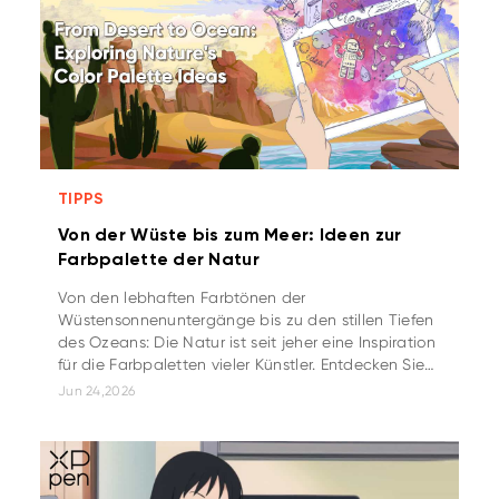
TIPPS
Von der Wüste bis zum Meer: Ideen zur
Farbpalette der Natur
Von den lebhaften Farbtönen der
Wüstensonnenuntergänge bis zu den stillen Tiefen
des Ozeans: Die Natur ist seit jeher eine Inspiration
für die Farbpaletten vieler Künstler. Entdecken Sie
in unserem Ratgeber, wie Sie eine naturinspirierte
Jun 24,2026
Palette erhalten!