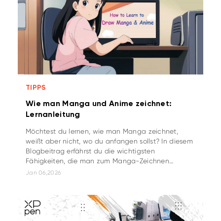
TIPPS
Wie man Manga und Anime zeichnet:
Lernanleitung
Möchtest du lernen, wie man Manga zeichnet,
weißt aber nicht, wo du anfangen sollst? In diesem
Blogbeitrag erfährst du die wichtigsten
Fähigkeiten, die man zum Manga-Zeichnen
braucht, sowie einige Methoden, wie du das
Jan 06,2026
Manga-Zeichnen lernen kannst.