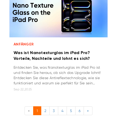
ANFÄNGER
Was ist Nanotexturglas im iPad Pro?
Vorteile, Nachteile und lohnt es sich?
Entdecken Sie, was Nanotexturglas im iPad Pro ist
und finden Sie heraus, ob sich das Upgrade lohnt!
Entdecken Sie diese Antireflextechnologie, wie sie
funktioniert und warum sie perfekt für Sie sein
könnte.
Sep 22,2025
«
1
2
3
4
5
6
»