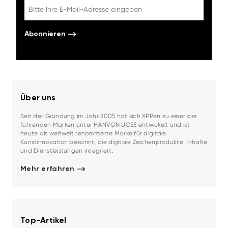
Abonnieren
Über uns
Seit der Gründung im Jahr 2005 hat sich XPPen zu einer der
führenden Marken unter HANVON UGEE entwickelt und ist
heute als weltweit renommierte Marke für digitale
Kunstinnovation bekannt, die digitale Zeichenprodukte, Inhalte
und Dienstleistungen integriert.
Mehr erfahren
Top-Artikel