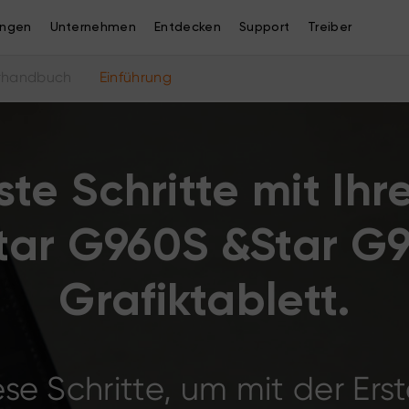
ngen
Unternehmen
Entdecken
Support
Treiber
rhandbuch
Einführung
ste Schritte mit Ih
tar G960S &Star G9
Grafiktablett.
se Schritte, um mit der Ers