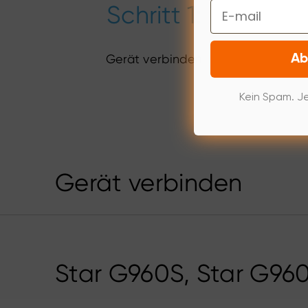
Email
Schritt 1:
Gerät verbinden
Ab
Kein Spam. Je
Gerät verbinden
Star G960S, Star G960