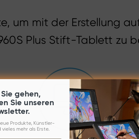
te, um mit der Erstellung 
60S Plus Stift-Tablett zu 
 Sie gehen,
en Sie unseren
sletter.
eue Produkte, Künstler-
 vieles mehr als Erste.