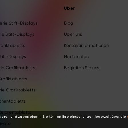
Über
Serie Stift-Displays
Blog
rie Stift-Displays
Über uns
rafiktabletts
Kontaktinformationen
Stift-Displays
Nachrichten
ie Grafiktabletts
Begleiten Sie uns
rafiktabletts
ie Grafiktabletts
ichentabletts
Zeichentabletts
ieren und zu verfeinern. Sie können ihre einstellungen jederzeit über die
ivate