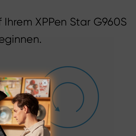
auf Ihrem XPPen Star G960S
beginnen.