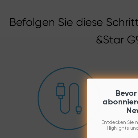
Befolgen Sie diese Schrit
&Star G9
Bevor
abonnier
New
Entdecken Sie n
Highlights und