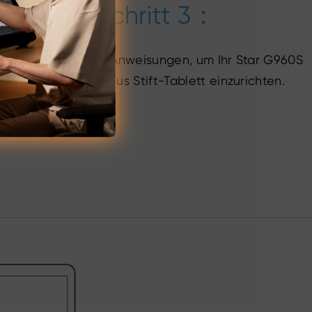
Schritt 3：
Befolgen Sie die Anweisungen, um Ihr Star G960S
&Star G960S Plus Stift-Tablett einzurichten.