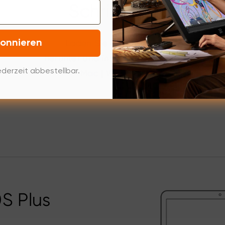
Schritt 2：
Laden Sie den Treiber
onnieren
herunter und installieren Sie ihn.
derzeit abbestellbar.
Mac
|
Windows
S Plus