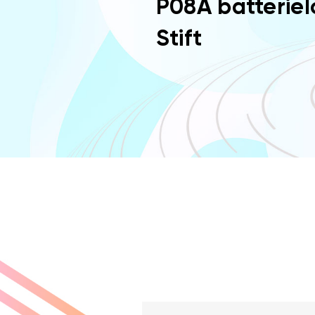
P08A batteriel
Stift