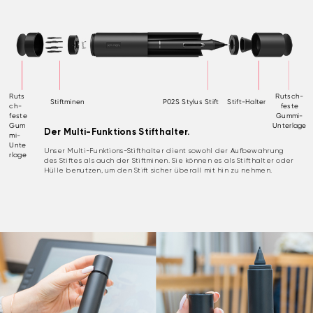
Ruts
Rutsch-
Stiftminen
P02S Stylus Stift
Stift-Halter
ch-
feste
feste
Gummi-
Gum
Unterlage
Der Multi-Funktions Stifthalter.
mi-
Unte
Unser Multi-Funktions-Stifthalter dient sowohl der Aufbewahrung
rlage
des Stiftes als auch der Stiftminen. Sie können es als Stifthalter oder
Hülle benutzen, um den Stift sicher überall mit hin zu nehmen.