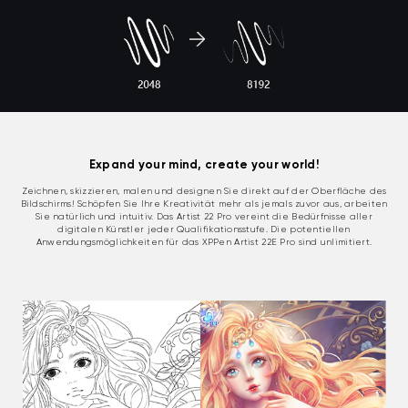
Expand your mind, create your world!
Zeichnen, skizzieren, malen und designen Sie direkt auf der Oberfläche des
Bildschirms! Schöpfen Sie Ihre Kreativität mehr als jemals zuvor aus, arbeiten
Sie natürlich und intuitiv. Das Artist 22 Pro vereint die Bedürfnisse aller
digitalen Künstler jeder Qualifikationsstufe. Die potentiellen
Anwendungsmöglichkeiten für das XPPen Artist 22E Pro sind unlimitiert.