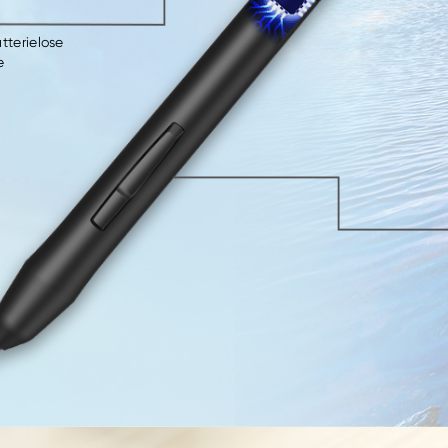
atterielose
e