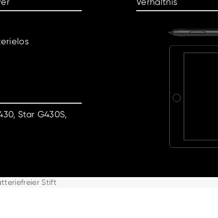
er
Verhältnis
terielos
G430, Star G430S,
tteriefreier Stift