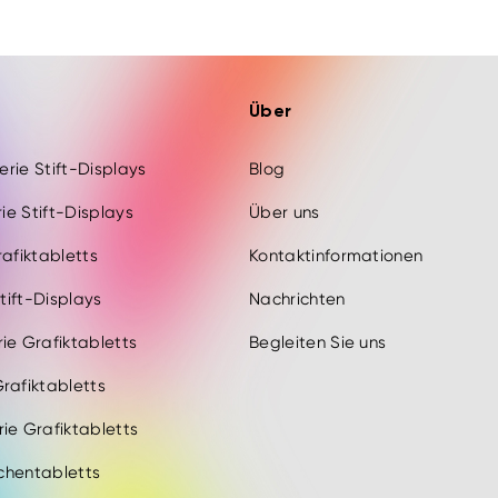
Über
Serie Stift-Displays
Blog
rie Stift-Displays
Über uns
rafiktabletts
Kontaktinformationen
Stift-Displays
Nachrichten
ie Grafiktabletts
Begleiten Sie uns
rafiktabletts
ie Grafiktabletts
ichentabletts