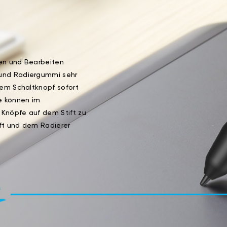
ren und Bearbeiten
 und Radiergummi sehr
dem Schaltknopf sofort
ie können im
r Knöpfe auf dem Stift zu
ft und dem Radierer