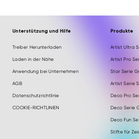
Unterstützung und Hilfe
Produkte
Treiber Herunterladen
Artist Ultra 
Laden in der Nähe
Artist Pro Se
Anwendung bei Unternehmen
Star Serie G
AGB
Artist Serie 
Datenschutzrichtlinie
Deco Pro Ser
COOKIE-RICHTLINIEN
Deco Serie G
Deco Fun Ser
Stifte für Ze