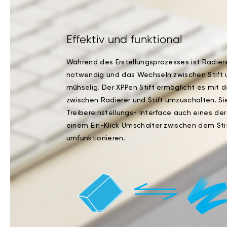
Effektiv und funktional
Während des Erstellungsprozesses ist Radie
notwendig und das Wechseln zwischen Stift
mühselig. Der XPPen Stift ermöglicht es mit 
zwischen Radierer und Stift umzuschalten. S
Treibereinstellungs- Interface auch eines de
einem Ein-Klick Umschalter zwischen dem Sti
umfunktionieren.