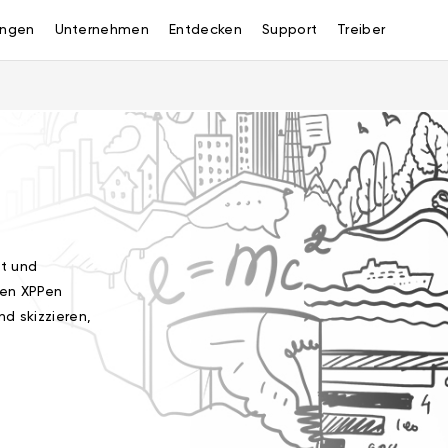
ngen
Unternehmen
Entdecken
Support
Treiber
ht und
ren XPPen
nd skizzieren,