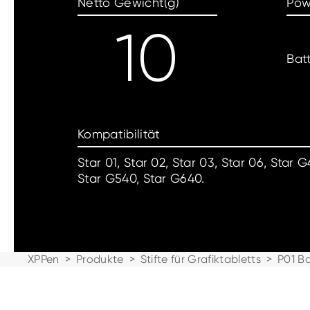
Netto Gewicht(g)
Pow
10
Bat
Kompatibilität
Star 01, Star 02, Star 03, Star 06, Star 
Star G540, Star G640.
XPPen
>
Produkte
>
Stifte für Grafiktabletts
>
P01 Ba