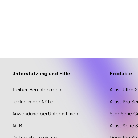
Unterstützung und Hilfe
Produkte
Treiber Herunterladen
Artist Ultra 
Laden in der Nähe
Artist Pro Se
Anwendung bei Unternehmen
Star Serie G
AGB
Artist Serie 
Datenschutzrichtlinie
Deco Pro Ser