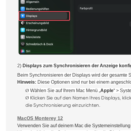
2)
Displays zum Synchronisieren der Anzeige konfi
Beim Synchronisieren der Displays wird der gesamte S
Hinweis:
Diese Optionen sind nur bei einem angeschlo
Ø
Wähle
n Sie
auf
Ihrem
Mac Menü „
Apple
“
>
Syst
Klicken Sie auf den Namen Ihres Displays, kli
Ø
die Synchronisierung
einzurichten.
MacOS Monterey
12
Verwende
n Sie
auf deinem Mac die Systemeinstellung 