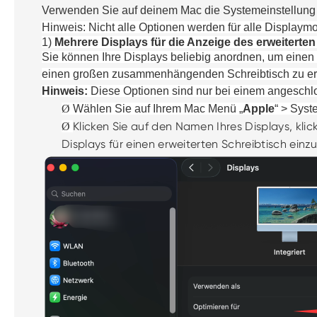
Verwende
n Sie
auf deinem Mac die Systemeinstellung 
Hinweis:
Nicht alle Optionen werden für alle Displaym
1)
Mehrere Displays für die Anzeige des erweiterten
Sie könn
e
n
Ihre
Displays beliebig anordnen, um einen e
einen großen zusammenhängenden Schreibtisch zu er
Hinweis:
Diese Optionen sind nur bei einem angeschlo
Ø
Wähle
n Sie
auf
Ihrem
Mac Menü „
Apple
“
>
Syst
Klicken Sie auf den Namen Ihres Displays, kli
Ø
Displays
für einen erweiterten Schreibtisch einz