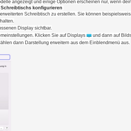
odelle angezeigt und einige Optionen erscheinen nur, wenn dei
 Schreibtischs konfigurieren
rweiterten Schreibtisch zu erstellen.
Sie können
beispielswei
halten.
ssenen Display sichtbar.
emeinstellungen
. Klicke
n Sie
auf
Displays
und dann auf
Bild
wähle
n
dann
Darstellung erweitern
aus dem Einblendmenü aus.