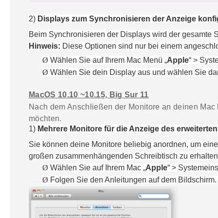
2)
Displays zum Synchronisieren der Anzeige konfi
Beim Synchronisieren der Displays wird der gesamte S
Hinweis:
Diese Optionen sind nur bei einem angeschlo
Ø
Wähle
n Sie
auf
Ihrem
Mac Menü „
Apple
“
>
Syst
Ø
Wähle
n Sie
dein Display aus und wähle
n Sie
da
MacOS
10.10 ~10.15,
Big Sur
11
Nach dem Anschließen der Monitore an deinen Mac k
möchten.
1)
Mehrere Monitore für die Anzeige des erweiterten
Sie k
önnen
deine Monitore beliebig anordnen, um einen
großen zusammenhängenden Schreibtisch zu erhalten
Ø
Wähle
n Sie
auf
Ihrem
Mac „
Apple
“
>
Systemeins
Ø
Folgen Sie den Anleitungen auf dem Bildschirm.