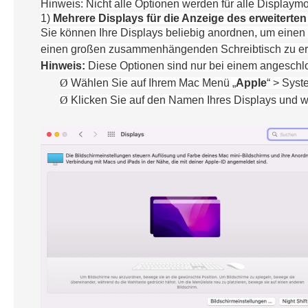
Hinweis:
Nicht alle Optionen werden für alle Displaym
1)
Mehrere Displays für die Anzeige des erweiterten
Sie könn
e
n
Ihre
Displays beliebig anordnen, um einen e
einen großen zusammenhängenden Schreibtisch zu er
Hinweis:
Diese Optionen sind nur bei einem angeschlo
Ø
Wähle
n Sie
auf
Ihrem
Mac Menü „
Apple
“
>
Syst
Ø
Klicke
n Sie
auf den Namen
Ihre
s Displays und 