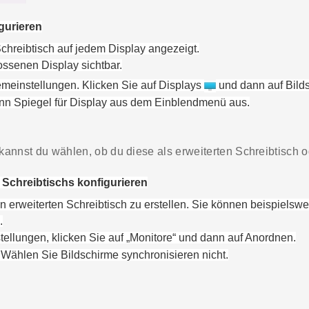
gurieren
chreibtisch auf jedem Display angezeigt.
ssenen Display sichtbar.
emeinstellungen
. Klicke
n Sie
auf
Displays
und dann auf
Bild
nn
Spiegel für Display
aus dem Einblendmenü aus.
annst du wählen, ob du diese als erweiterten Schreibtisch
 Schreibtischs konfigurieren
 erweiterten Schreibtisch zu erstellen.
Sie k
önnen
beispielswe
.
tellungen
, klicke
n Sie
auf
„Monitore“ und dann auf
Anordnen
.
Wählen Sie
Bildschirme synchronisieren
nicht
.