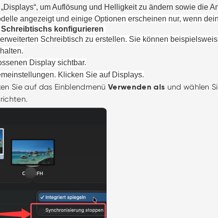
„Displays“, um Auflösung und Helligkeit zu ändern sowie die A
odelle angezeigt und einige Optionen erscheinen nur, wenn dei
 Schreibtischs konfigurieren
rweiterten Schreibtisch zu erstellen.
Sie können
beispielswei
halten.
ssenen Display sichtbar.
emeinstellungen
. Klicke
n Sie
auf
Displays
.
cken Sie auf das Einblendmenü
und wählen S
Verwenden als
urichten.