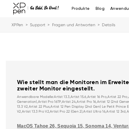
Produkte
Blog
Anwendu
XPPen
>
Support
>
Fragen und Antworten
>
Details
Wie stellt man die Monitoren im Erweit
zweiter Monitor eingestellt.
Anwendbare Modelle:Artist 13.3,Artist 15.6,Artist 16 Pro,Artist 22 Pro,Ar
Generation),Artist Pro 16TP,Artist 24,Artist Pro 16,Artist 12 (2nd Gene
13.3 V2,Artist 22 Plus,Artist 12 Pen Display (2nd Gen) Le Petit Prince E
V2,Artist 13.3 Pro V2,Artist Pro 22 (Gen 2),Artist Ultra 16,Artist 12 3rd,A
MacOS Tahoe 26, Sequoia 15, Sonoma 14, Ventur