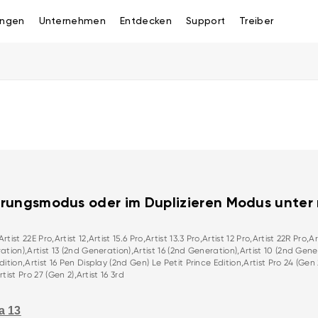
ngen
Unternehmen
Entdecken
Support
Treiber
erungsmodus oder im Duplizieren Modus unter 
tist 22E Pro,Artist 12,Artist 15.6 Pro,Artist 13.3 Pro,Artist 12 Pro,Artist 22R Pro,A
ration),Artist 13 (2nd Generation),Artist 16 (2nd Generation),Artist 10 (2nd Genera
dition,Artist 16 Pen Display (2nd Gen) Le Petit Prince Edition,Artist Pro 24 (Gen 2
rtist Pro 27 (Gen 2),Artist 16 3rd
a 13