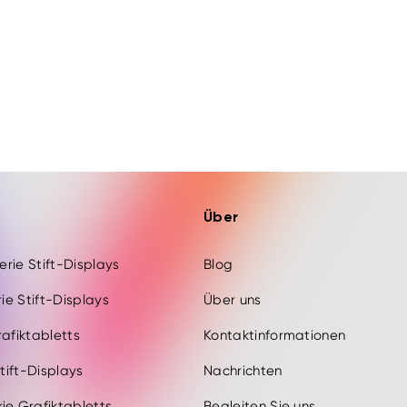
Über
Serie Stift-Displays
Blog
rie Stift-Displays
Über uns
rafiktabletts
Kontaktinformationen
Stift-Displays
Nachrichten
ie Grafiktabletts
Begleiten Sie uns