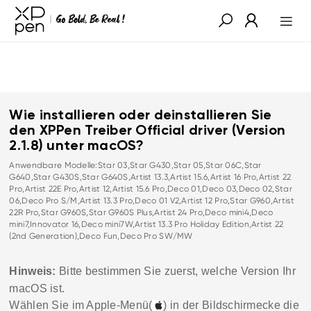
Wie installieren oder deinstallieren Sie
den XPPen Treiber Official driver (Version
2.1.8) unter macOS?
Anwendbare Modelle:Star 03,Star G430,Star 05,Star 06C,Star
G640,Star G430S,Star G640S,Artist 13.3,Artist 15.6,Artist 16 Pro,Artist 22
Pro,Artist 22E Pro,Artist 12,Artist 15.6 Pro,Deco 01,Deco 03,Deco 02,Star
06,Deco Pro S/M,Artist 13.3 Pro,Deco 01 V2,Artist 12 Pro,Star G960,Artist
22R Pro,Star G960S,Star G960S Plus,Artist 24 Pro,Deco mini4,Deco
mini7,Innovator 16,Deco mini7W,Artist 13.3 Pro Holiday Edition,Artist 22
(2nd Generation),Deco Fun,Deco Pro SW/MW
Hinweis:
Bitte bestimmen Sie zuerst, welche Version Ihr
macOS
ist.
Wählen Sie im Apple-Menü(
) in der Bildschirmecke die