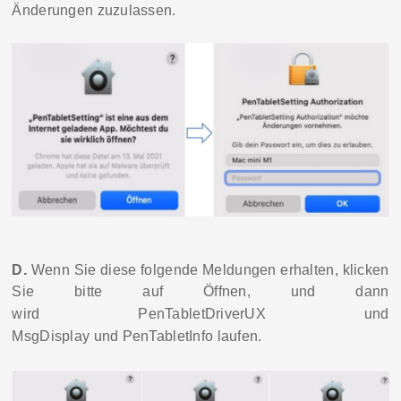
Änderungen zuzulassen.
D.
Wenn Sie diese folgende Meldung
en
erhalten, klicken
Sie bitte auf
Öffnen
, und dann
wird
PenTabletDriver
UX
und
MsgDisplay
und
PenTabletInfo
laufen.