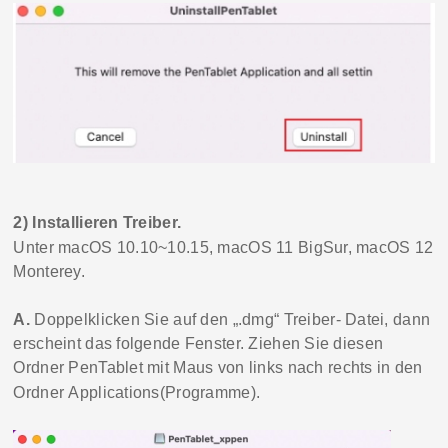
2)
I
nstallieren
Treiber
.
Unter macOS 10.10
~10.15, macOS 11 BigSur, macOS 12
Monterey.
A.
Doppelklicken Sie auf den „
.dmg
“
Treiber
- Datei, dann
erscheint das folgende Fenster. Z
iehen Sie diese
n
Ordner
PenTablet
mit Maus
von links
nach rechts
in
den
Ordner
Applications(Programme)
.