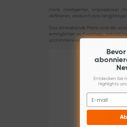
Dank intelligenter, anpassbarer T
definieren, wodurch das langjährige
Das schwebende Menü und die anpassb
ermöglichen es Kreativen, natürlich
und immersiver Kreativität.
Bevor
abonnier
New
Entdecken Sie n
Highlights und
Email
Ab