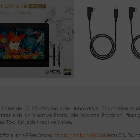
auflösende OLED-Technologie, innovative Touch-Steuer
tet sich an kreative Profis, die höchste Präzision, flüs
es Tool für jede kreative Vision.
ffiziellen XPPen Store:
https://bit.ly/4nG2Ysl
Jetzt 5 % Früh