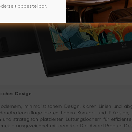
derzeit abbestellbar.
misches Design
 modernem, minimalistischem Design, klaren Linien und a
e Handballenauflage bieten hohen Komfort und Präzision
und strategisch platzierten Lüftungslöchern für effizien
indruck – ausgezeichnet mit dem Red Dot Award Product Des