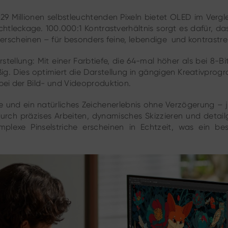
9 Millionen selbstleuchtenden Pixeln bietet OLED im Verg
htleckage. 100.000:1 Kontrastverhältnis sorgt es dafür, d
 erscheinen – für besonders feine, lebendige und kontrastrei
rstellung: Mit einer Farbtiefe, die 64-mal höher als bei 8-B
ig. Dies optimiert die Darstellung in gängigen Kreativprog
ei der Bild- und Videoproduktion.
che und ein natürliches Zeichenerlebnis ohne Verzögerung –
urch präzises Arbeiten, dynamisches Skizzieren und detai
komplexe Pinselstriche erscheinen in Echtzeit, was ein b