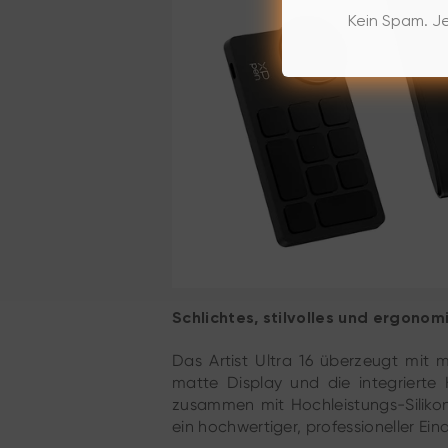
Kein Spam. Je
Schlichtes, stilvolles und ergono
Das Artist Ultra 16 überzeugt mit
matte Display und die integriert
zusammen mit Hochleistungs-Silikon 
ein hochwertiger, professioneller E