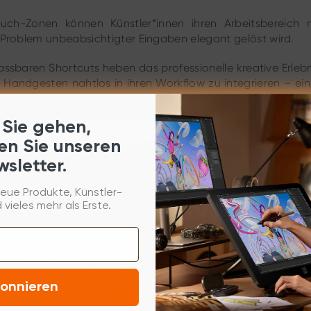
ouch-Zonen können Künstler*innen ihren Arbeitsbereich
 Problem unbeabsichtigter Eingaben elegant gelöst wird.
aren Shortcuts heben das professionelle kreative Erlebni
e Handgesten nahtlos in ihren Workflow zu integrieren – ein
 Sie gehen,
en Sie unseren
sletter.
eue Produkte, Künstler-
 vieles mehr als Erste.
onnieren