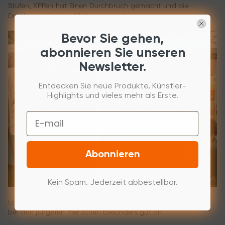
Stufen, XPPen hat Einen Durchbruch gemacht und die
Drucksensibilität auf 16K geupgradet.
Bevor Sie gehen,
abonnieren Sie unseren
Newsletter.
Entdecken Sie neue Produkte, Künstler-
Highlights und vieles mehr als Erste.
Email
Abonnieren
Kein Spam. Jederzeit abbestellbar.
Laut unserer Standbetreuerin kam das Magic Drawing Pad
bei den jüngeren Menschen besonders gut an.