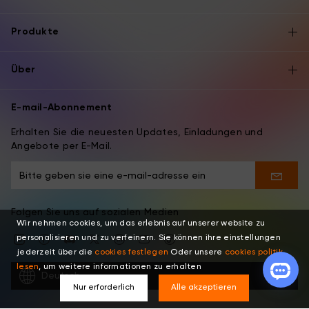
Produkte
Über
E-mail-Abonnement
Erhalten Sie die neuesten Updates, Einladungen und
Angebote per E-Mail.
Folgen Sie uns auf sozialen Medien
Wir nehmen cookies, um das erlebnis auf unserer website zu
personalisieren und zu verfeinern. Sie können ihre einstellungen
jederzeit über die
cookies festlegen
Oder unsere
cookies politik
lesen
, um weitere informationen zu erhalten
Deutsch
Nur erforderlich
Alle akzeptieren