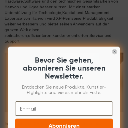
Hardware,Software und den technischen Gesamtsärken von
Hanvon und Ugee besser nutzen. Mit einer starken
Unterstützung für Technologie,Kapital und Management-
Expertise von Hanvon wird XP-Pen seine Produktfähigkeit
weiter verbessern und bietet seinen Anwendern auf der
ganzen Welt einen
zeitnaheren,effizienteren,kundenorientierten Service und
Support.
Bevor Sie gehen,
abonnieren Sie unseren
Newsletter.
Entdecken Sie neue Produkte, Künstler-
Highlights und vieles mehr als Erste.
Email
In Zukunft wird XP-Pen Ressourcen investieren ,die
Abonnieren